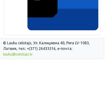
© Lauku сelotajs, Ул. Калнциема 40, Рига LV-1083,
Латвия, тел.: +(371) 26433316, е-почта:
lauku@celotajs.lv