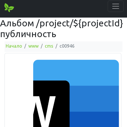
Альбом /project/${projectId}
публичность
Начало
www
cms
c00946