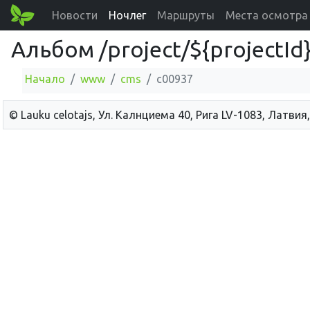
Новости
Ночлег
Маршруты
Места осмотра
Альбом /project/${projectI
Начало
www
cms
c00937
© Lauku сelotajs, Ул. Калнциема 40, Рига LV-1083, Латвия,