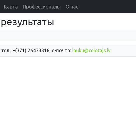
Карта
Профессионалы
О нас
d}результаты
 тел.: +(371) 26433316, е-почта:
lauku@celotajs.lv