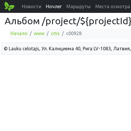
Новости
Ночлег
Маршруты
Места осмотра
Альбом /project/${projectI
Начало
www
cms
c00928
© Lauku сelotajs, Ул. Калнциема 40, Рига LV-1083, Латвия,