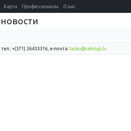
Карта
Профессионалы
О нас
d}новости
 тел.: +(371) 26433316, е-почта:
lauku@celotajs.lv