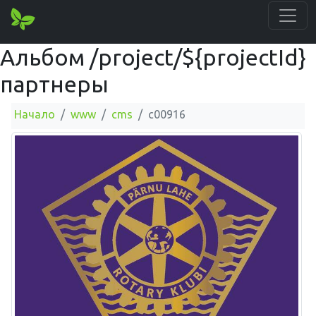
Альбом /project/${projectId}
партнеры
Начало
www
cms
c00916