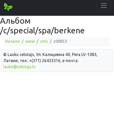
Альбом
/c/special/spa/berkene
Начало
www
cms
c00853
© Lauku сelotajs, Ул. Калнциема 40, Рига LV-1083,
Латвия, тел.: +(371) 26433316, е-почта:
lauku@celotajs.lv