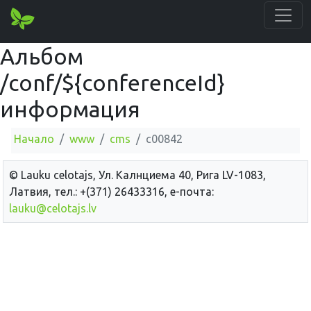
Альбом
/conf/${conferenceId}
информация
Начало
www
cms
c00842
© Lauku сelotajs, Ул. Калнциема 40, Рига LV-1083,
Латвия, тел.: +(371) 26433316, е-почта:
lauku@celotajs.lv