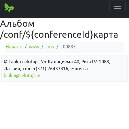
Альбом
/conf/${conferenceId}карта
Начало
www
cms
c00835
© Lauku сelotajs, Ул. Калнциема 40, Рига LV-1083,
Латвия, тел.: +(371) 26433316, е-почта:
lauku@celotajs.lv