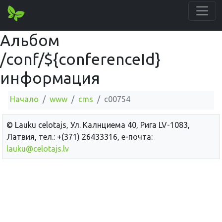
Альбом
/conf/${conferenceId}
информация
Начало
www
cms
c00754
© Lauku сelotajs, Ул. Калнциема 40, Рига LV-1083,
Латвия, тел.: +(371) 26433316, е-почта:
lauku@celotajs.lv