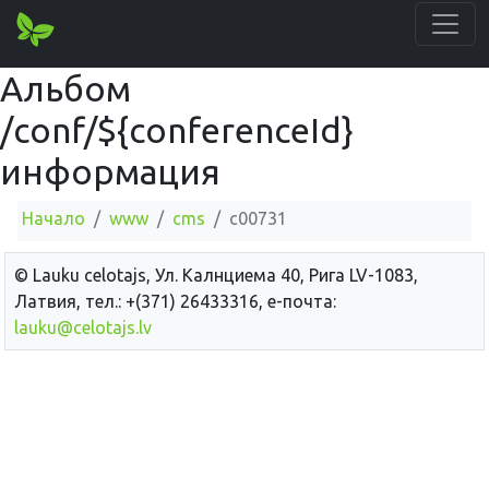
Альбом
/conf/${conferenceId}
информация
Начало
www
cms
c00731
© Lauku сelotajs, Ул. Калнциема 40, Рига LV-1083,
Латвия, тел.: +(371) 26433316, е-почта:
lauku@celotajs.lv