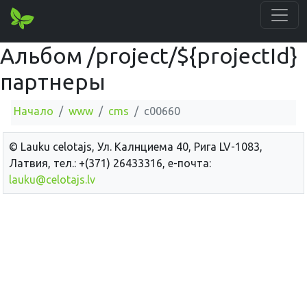
Альбом /project/${projectId}
партнеры
Начало
www
cms
c00660
© Lauku сelotajs, Ул. Калнциема 40, Рига LV-1083,
Латвия, тел.: +(371) 26433316, е-почта:
lauku@celotajs.lv