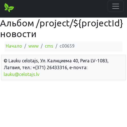
Альбом /project/${projectId}
новости
Начало
www
cms
c00659
© Lauku сelotajs, Ул. Калнциема 40, Рига LV-1083,
Латвия, тел.: +(371) 26433316, е-почта:
lauku@celotajs.lv