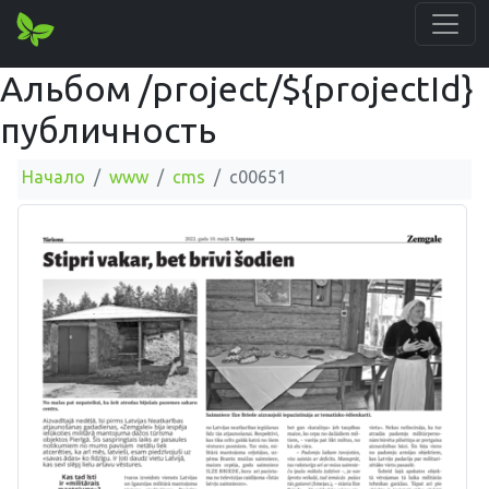
Альбом /project/${projectId}
публичность
Начало
www
cms
c00651