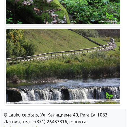
© Lauku сelotajs, Ул. Калнциема 40, Рига LV-1083,
Латвия, тел.: +(371) 26433316, е-почта: