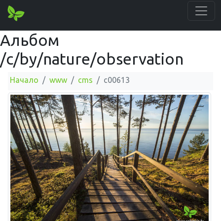
Альбом
/c/by/nature/observation
Начало
www
cms
c00613