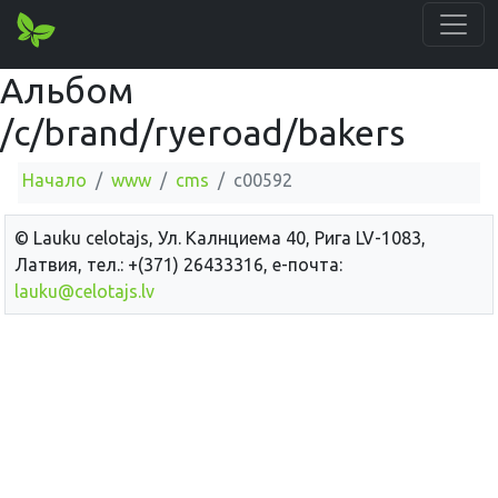
Альбом
/c/brand/ryeroad/bakers
Начало
www
cms
c00592
© Lauku сelotajs, Ул. Калнциема 40, Рига LV-1083,
Латвия, тел.: +(371) 26433316, е-почта:
lauku@celotajs.lv