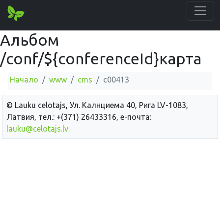
Альбом
/conf/${conferenceId}карта
Начало
www
cms
c00413
© Lauku сelotajs, Ул. Калнциема 40, Рига LV-1083,
Латвия, тел.: +(371) 26433316, е-почта:
lauku@celotajs.lv