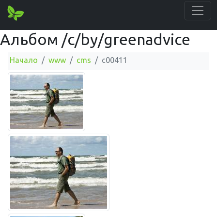
Альбом /c/by/greenadvice
Начало
www
cms
c00411