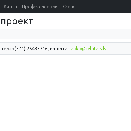
Карта
Профессионалы
О нас
d}проект
 тел.: +(371) 26433316, е-почта:
lauku@celotajs.lv