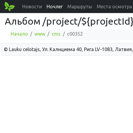
Новости
Ночлег
Маршруты
Места осмотра
Альбом /project/${projectI
Начало
www
cms
c00352
© Lauku сelotajs, Ул. Калнциема 40, Рига LV-1083, Латвия,