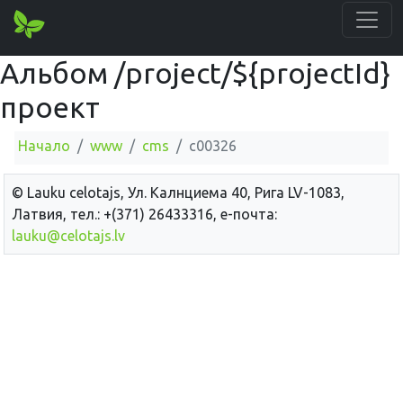
Альбом /project/${projectId}
проект
Начало
www
cms
c00326
© Lauku сelotajs, Ул. Калнциема 40, Рига LV-1083,
Латвия, тел.: +(371) 26433316, е-почта:
lauku@celotajs.lv