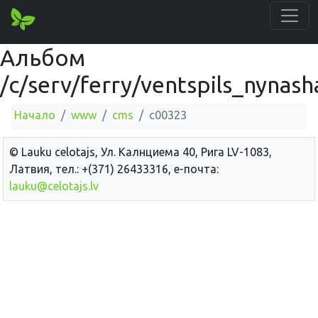
Альбом
/c/serv/ferry/ventspils_nynas
Начало
www
cms
c00323
© Lauku сelotajs, Ул. Калнциема 40, Рига LV-1083,
Латвия, тел.: +(371) 26433316, е-почта:
lauku@celotajs.lv