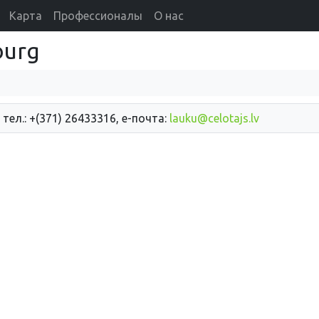
Карта
Профессионалы
О нас
burg
 тел.: +(371) 26433316, е-почта:
lauku@celotajs.lv