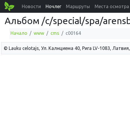
Новости
Ночлег
Маршруты
Места осмотра
Альбом /c/special/spa/arens
Начало
www
cms
c00164
© Lauku сelotajs, Ул. Калнциема 40, Рига LV-1083, Латвия,