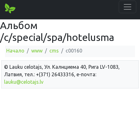
Альбом
/c/special/spa/hotelusma
Начало
www
cms
c00160
© Lauku сelotajs, Ул. Калнциема 40, Рига LV-1083,
Латвия, тел.: +(371) 26433316, е-почта:
lauku@celotajs.lv