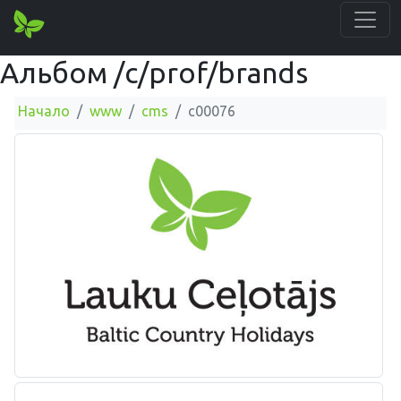
Альбом /c/prof/brands
Начало
www
cms
c00076