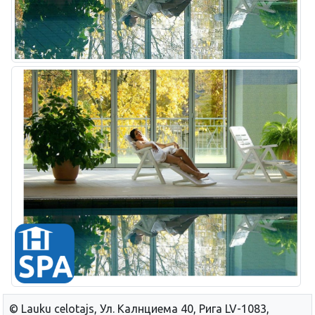
© Lauku сelotajs, Ул. Калнциема 40, Рига LV-1083,