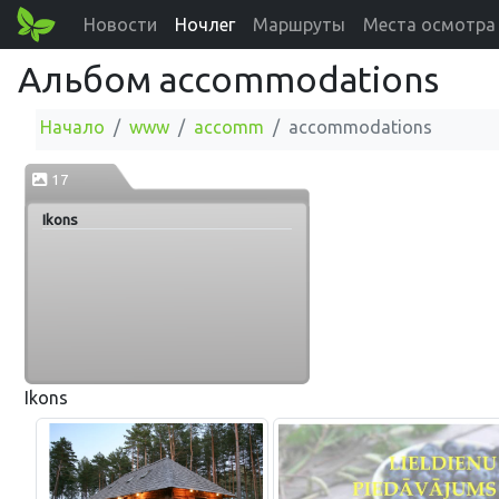
Новости
Ночлег
Маршруты
Места осмотра
Альбом accommodations
Начало
www
accomm
accommodations
17
Ikons
Ikons