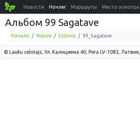
Новости
Ночлег
Маршруты
Места осмотра
Альбом 99 Sagatave
Начало
Nature
Estonia
99_Sagatave
© Lauku сelotajs, Ул. Калнциема 40, Рига LV-1083, Латвия,