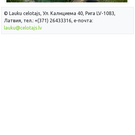
© Lauku сelotajs, Ул. Калнциема 40, Рига LV-1083,
Латвия, тел.: +(371) 26433316, е-почта:
lauku@celotajs.lv