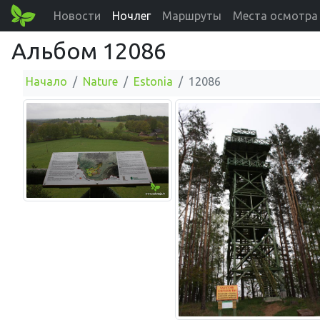
Новости
Ночлег
Маршруты
Места осмотра
Альбом 12086
Начало
Nature
Estonia
12086