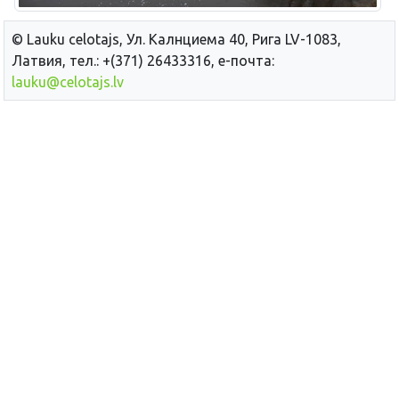
© Lauku сelotajs, Ул. Калнциема 40, Рига LV-1083,
Латвия, тел.: +(371) 26433316, е-почта:
lauku@celotajs.lv