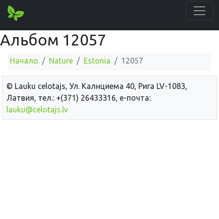
Альбом 12057
Начало
Nature
Estonia
12057
© Lauku сelotajs, Ул. Калнциема 40, Рига LV-1083,
Латвия, тел.: +(371) 26433316, е-почта:
lauku@celotajs.lv