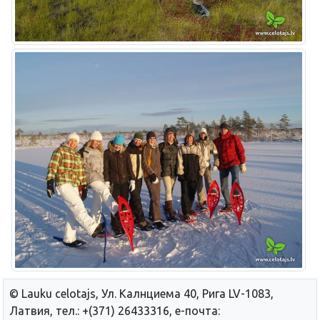
© Lauku сelotajs, Ул. Калнциема 40, Рига LV-1083,
Латвия, тел.: +(371) 26433316, е-почта: