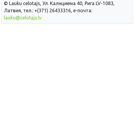
© Lauku сelotajs, Ул. Калнциема 40, Рига LV-1083,
Латвия, тел.: +(371) 26433316, е-почта:
lauku@celotajs.lv