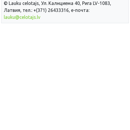
© Lauku сelotajs, Ул. Калнциема 40, Рига LV-1083,
Латвия, тел.: +(371) 26433316, е-почта:
lauku@celotajs.lv