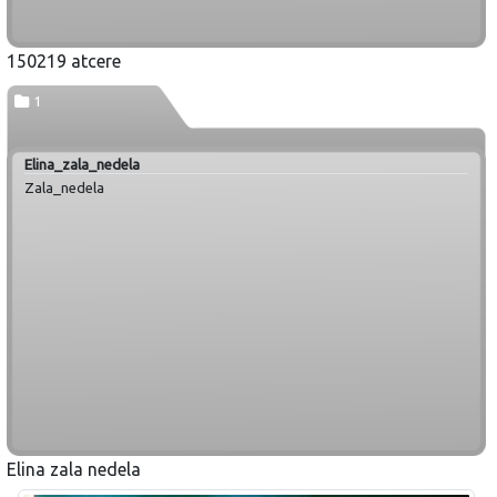
150219 atcere
1
Elina_zala_nedela
Zala_nedela
Elina zala nedela