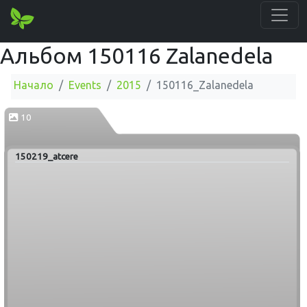
Альбом 150116 Zalanedela
Начало
Events
2015
150116_Zalanedela
10
150219_atcere