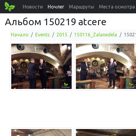
Новости
Ночлег
Маршруты
Места осмотра
Альбом 150219 atcere
Начало
Events
2015
150116_Zalanedela
1502