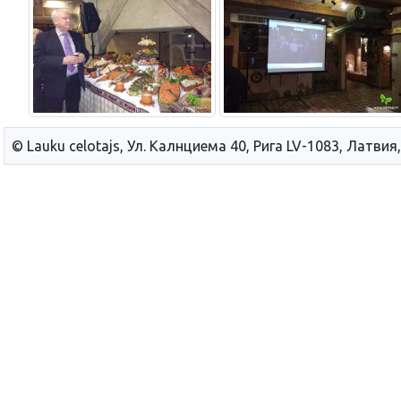
© Lauku сelotajs, Ул. Калнциема 40, Рига LV-1083, Латвия,