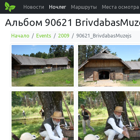
Новости
Ночлег
Маршруты
Места осмотра
Альбом 90621 BrivdabasMuz
Начало
Events
2009
90621_BrivdabasMuzejs