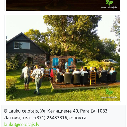
© Lauku сelotajs, Ул. Калнциема 40, Рига LV-1083,
Латвия, тел.: +(371) 26433316, е-почта:
lauku@celotajs.lv