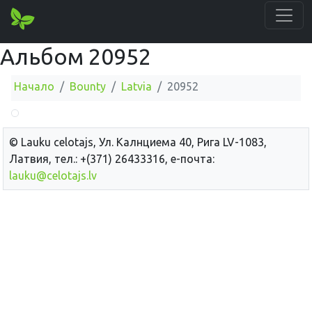
Альбом 20952
Начало
Bounty
Latvia
20952
© Lauku сelotajs, Ул. Калнциема 40, Рига LV-1083,
Латвия, тел.: +(371) 26433316, е-почта:
lauku@celotajs.lv