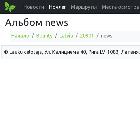
Новости
Ночлег
Маршруты
Места осмотра
Альбом news
Начало
Bounty
Latvia
20901
news
© Lauku сelotajs, Ул. Калнциема 40, Рига LV-1083, Латвия,