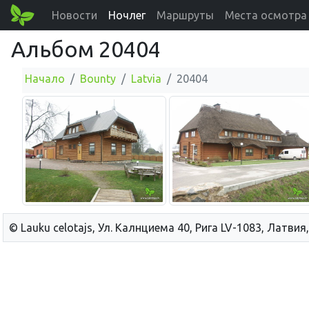
Новости
Ночлег
Маршруты
Места осмотра
Альбом 20404
Начало
Bounty
Latvia
20404
© Lauku сelotajs, Ул. Калнциема 40, Рига LV-1083, Латвия,