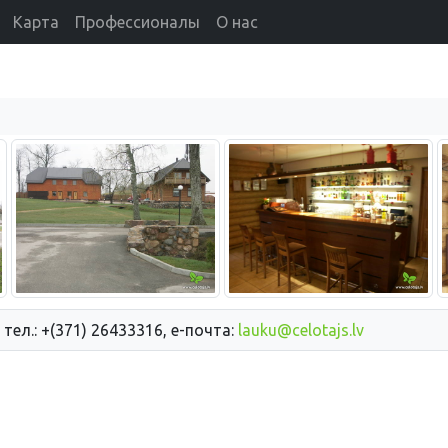
Карта
Профессионалы
О нас
 тел.: +(371) 26433316, е-почта:
lauku@celotajs.lv