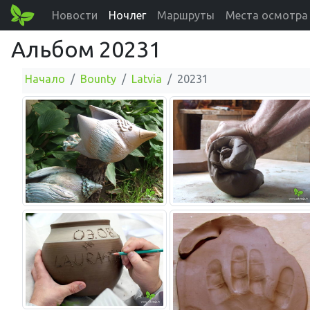
Новости
Ночлег
Маршруты
Места осмотра
Альбом 20231
Начало
Bounty
Latvia
20231