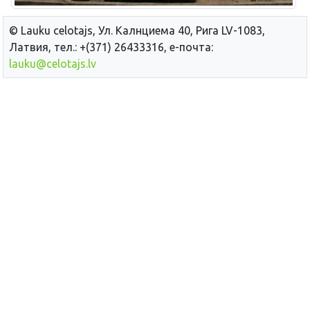
© Lauku сelotajs, Ул. Калнциема 40, Рига LV-1083,
Латвия, тел.: +(371) 26433316, е-почта:
lauku@celotajs.lv