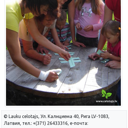
© Lauku сelotajs, Ул. Калнциема 40, Рига LV-1083,
Латвия, тел.: +(371) 26433316, е-почта: