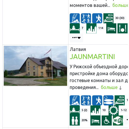
моментов вашей...
больше
30 (30)
7
114
Латвия
JAUNMARTINI
У Рижской объездной доро
пристройке дома оборуд
гостевые комнаты и зал д
проведения...
больше
11
5 (2)
10
1-12
20%