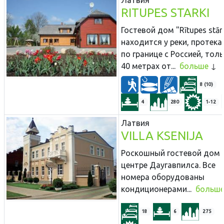
RITUPES STARKI
Гостевой дом "Rītupes stār
находится у реки, протек
по границе с Россией, толь
40 метрах от...
больше
8 (10)
4
280
1-12
Латвия
VILLA KSENIJA
Роскошный гостевой дом 
центре Даугавпилса. Все
номера оборудованы
кондиционерами...
больш
18
6
275