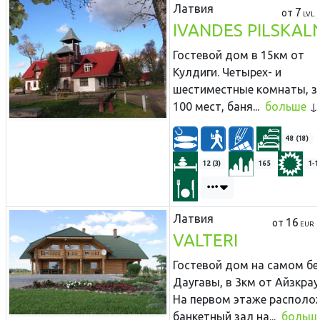
Латвия
7
от
LVL
IVANDES PILSKALN
Гостевой дом в 15км от
Кулдиги. Четырех- и
шестиместные комнаты, з
100 мест, баня...
больше
48 (18)
12 (3)
165
1-1
Латвия
16
от
EUR
VALTERI
Гостевой дом на самом бе
Даугавы, в 3км от Айзкрау
На первом этаже располо
банкетный зал на...
больш