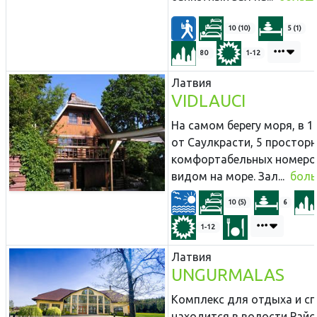
10 (10)
5 (1)
80
1-12
Латвия
VIDLAUCI
На самом берегу моря, в 1
от Саулкрасти, 5 просторн
комфортабельных номеро
видом на море. Зал...
бол
10 (5)
6
1-12
Латвия
UNGURMALAS
Комплекс для отдыха и с
находится в волости Райс