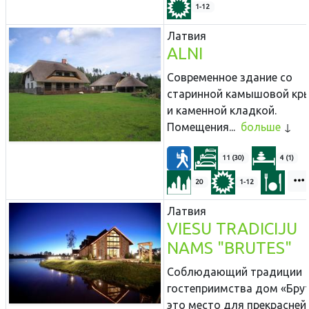
1-12
Латвия
ALNI
Современное здание со
старинной камышовой кр
и каменной кладкой.
Помещения...
больше
11 (30)
4 (1)
20
1-12
Латвия
VIESU TRADICIJU
NAMS "BRUTES"
Соблюдающий традиции
гостеприимства дом «Брут
это место для прекрасне