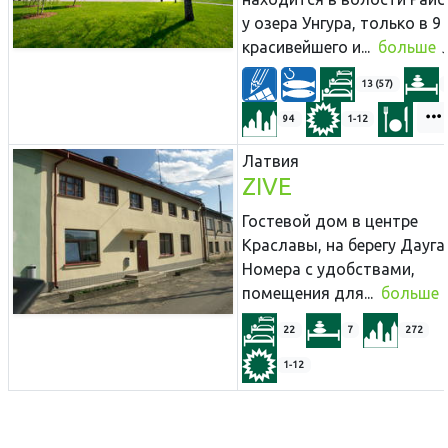
у озера Унгура, только в 9
красивейшего и...
больше
13 (57)
94
1-12
Латвия
ZIVE
Гостевой дом в центре
Краславы, на берегу Дауга
Номера с удобствами,
помещения для...
больше
22
7
272
1-12