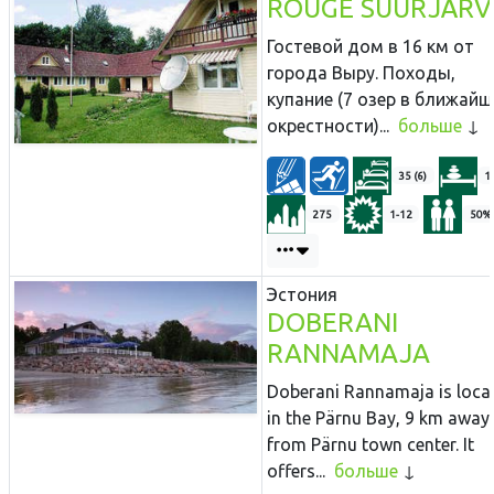
RÕUGE SUURJÄRV
Гостевой дом в 16 км от
города Выру. Походы,
купание (7 озер в ближайш
окрестности)...
больше
35 (6)
1
275
1-12
50%
Эстония
DOBERANI
RANNAMAJA
Doberani Rannamaja is loca
in the Pärnu Bay, 9 km away
from Pärnu town center. It
offers...
больше