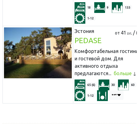
18
9
133
1-12
Эстония
41
/
от
LVL
PEDASE
Комфортабельная гостин
и гостевой дом. Для
активного отдыха
предлагаются...
больше
65 (6)
30
60
1-12