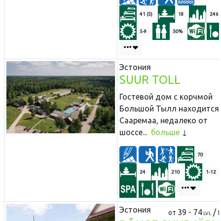
41 (5)
18
246
5-9
50%
Эстония
SUUR TOLL
Гостевой дом с корчмой
Большой Тылл находится
Сааремаа, недалеко от
шоссе...
больше
70
24
210
1-12
Эстония
39 - 74
/
от
LVL