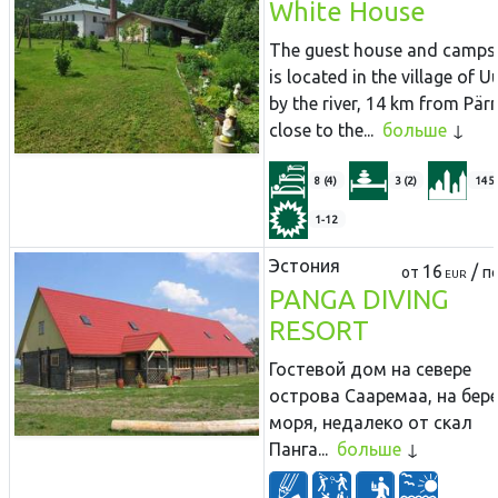
White House
The guest house and camps
is located in the village of U
by the river, 14 km from Pär
close to the...
больше
8 (4)
3 (2)
145
1-12
Эстония
16
/
от
пе
EUR
PANGA DIVING
RESORT
Гостевой дом на севере
острова Сааремаа, на бере
моря, недалеко от скал
Панга...
больше