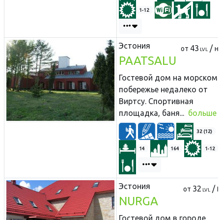
1-12
Эстония
43
/
от
н
LVL
PAATSALU
Гостевой дом на морском
побережье недалеко от
Виртсу. Спортивная
площадка, баня...
больше
32 (12)
14
164
1-12
Эстония
32
/
от
LVL
NURGA
Гостевой дом в городе