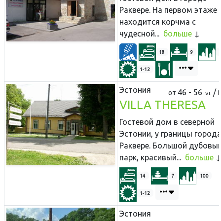
Раквере. На первом этаже
находится корчма с
чудесной...
больше
18
9
1-12
Эстония
46 - 56
/
от
LVL
VILLA THERESA
Гостевой дом в северной
Эстонии, у границы город
Раквере. Большой дубовы
парк, красивый...
больше
14
7
100
1-12
Эстония