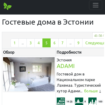
Гостевые дома в Эстонии
41-50 /
1
...
3
4
5
6
7
...
9
Следующа
Обзор
Подробности
Эстония
ADAMI
Гостевой дом в
Национальном парке
Лахемаа. Туристический
хутор Адами...
больше
14 (3)
8
100