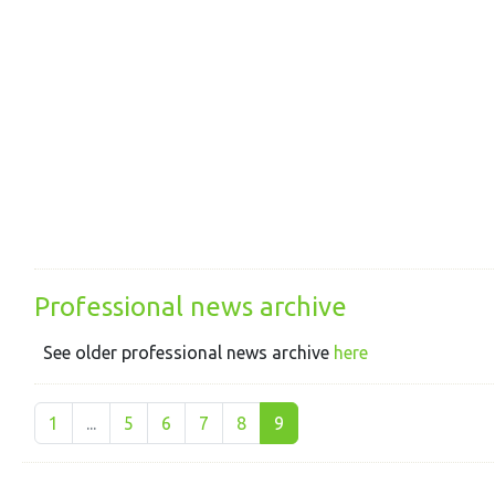
Professional news archive
See older professional news archive
here
1
...
5
6
7
8
9