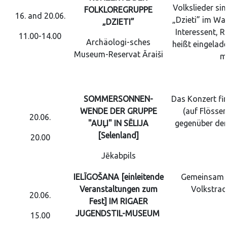
Volkslieder sin
FOLKLOREGRUPPE
16. and 20.06.
„Dzieti” im Was
„DZIETI”
Interessent, R
11.00-14.00
Archäologi-sches
heißt eingelad
Museum-Reservat Āraiši
m
SOMMERSONNEN-
Das Konzert fi
WENDE DER GRUPPE
(auf Flösse
20.06.
"AUĻI" IN SĒLIJA
gegenüber dem
[Selenland]
20.00
Jēkabpils
IELĪGOŠANA
[einleitende
Gemeinsam m
Veranstaltungen zum
Volkstrad
20.06.
Fest] IM RIGAER
JUGENDSTIL-MUSEUM
15.00