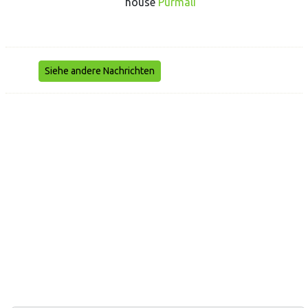
house
Purmali
Siehe andere Nachrichten