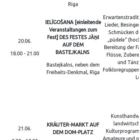
Riga
Erwartenstraditi
IELĪGOŠANA [einleitende
Lieder, Besinge
Veranstaltungen zum
Schmücken de
Fest] DES FESTES JĀŅI
„pūdele“ (hoc
20.06.
AUF DEM
Bereitung der F
BASTEJKALNS
18.00 - 21.00
Flösse, Zuberei
und Tänz
Bastejkalns, neben dem
Folkloregruppen
Freiheits-Denkmal, Rīga
L
Kunsthandwe
landwirtsch
KRÄUTER-MARKT AUF
21.06.
Kulturprogramm
DEM DOM-PLATZ
Amateure und pr