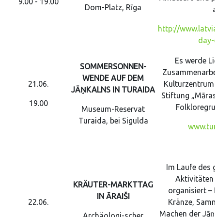
9.00 - 19.00
Dom-Platz, Rīga
a
http://www.latvia
day-c
Es werde Lic
SOMMERSONNEN-
Zusammenarbei
WENDE AUF DEM
21.06.
Kulturzentrum 
JĀŅKALNS IN TURAIDA
Stiftung „Māras 
19.00
Folkloregr
Museum-Reservat
Turaida, bei Sigulda
www.tur
Im Laufe des 
Aktivitäten
KRÄUTER-MARKTTAG
organisiert – 
IN ĀRAIŠI
22.06.
Kränze, Samme
Machen der Jāņu
Archäologi-scher