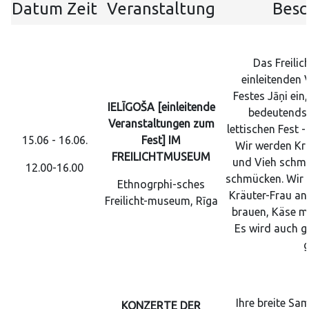
Datum
Zeit
Veranstaltung
Besc
Das Freili
einleitenden 
Festes Jāņi ein
IELĪGOŠA [einleitende
bedeutends
Veranstaltungen zum
lettischen Fest
15.06 - 16.06.
Fest] IM
Wir werden Krä
FREILICHTMUSEUM
und Vieh schmü
12.00-16.00
schmücken. Wir 
Ethnogrphi-sches
Kräuter-Frau an
Freilicht-museum, Rīga
brauen, Käse m
Es wird auch g
g
Ihre breite Sa
KONZERTE DER