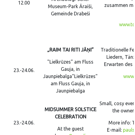
12.00
zusammen mit
Museum-Park Āraiši,
Gemeinde Drabeši
www.tou
„RAIM TAI RITI JĀŅI”
Traditionelle Fe
Liedern, Tänz
"Lielkrūzes" am Fluss
Erwarten des 
Gauja, in
23.-24.06.
Jaunpiebalga
"Lielkrūzes"
www.r
am Fluss Gauja, in
Jaunpiebalga
Small, cosy even
MIDSUMMER SOLSTICE
the owner
CELEBRATION
23.-24.06.
More info: 
At the guest
E-mail:
pauls