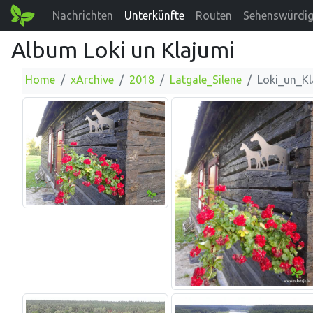
Nachrichten
Unterkünfte
Routen
Sehenswürdig
Album Loki un Klajumi
Home
xArchive
2018
Latgale_Silene
Loki_un_Kl