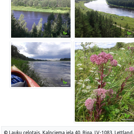
© Lauku celotajs, Kalnciema iela 40, Riga, LV-1083, Lettland,