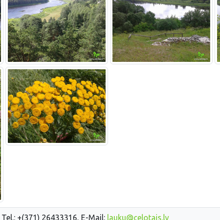
 Tel.: +(371) 26433316, E-Mail:
lauku@celotajs.lv