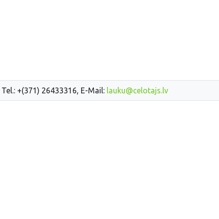
 Tel.: +(371) 26433316, E-Mail:
lauku@celotajs.lv