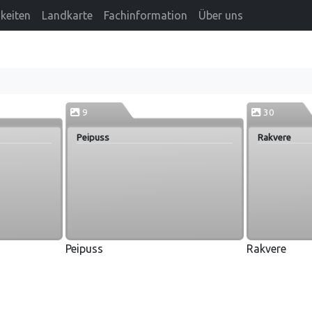
keiten
Landkarte
Fachinformation
Über uns
9
30
Peipuss
Rakvere
Peipuss
Rakvere