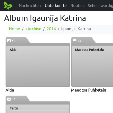
Nachrichten
Unterkünfte
Routen
Sehenswürdig
Album Igaunija Katrina
Home
xArchive
2014
Igaunija_Katrina
38
13
Altja
Maeotsa Puhketalu
Altja
Maeotsa Puhketalu
51
Tartu