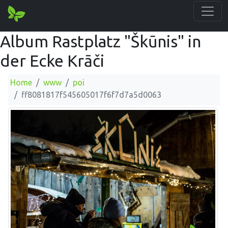
Album Rastplatz "Škūnis" in
der Ecke Krāči
Home
www
poi
ff8081817f545605017f6f7d7a5d0063