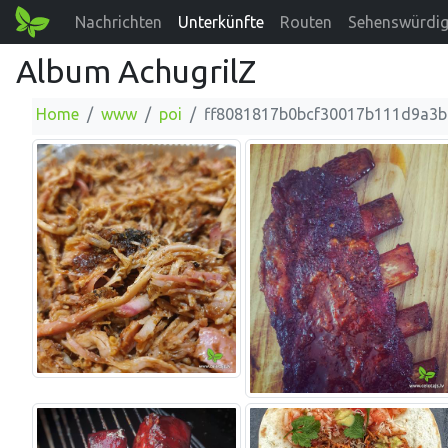
Nachrichten
Unterkünfte
Routen
Sehenswürdig
Album AchugrilZ
Home
www
poi
ff8081817b0bcf30017b111d9a3b