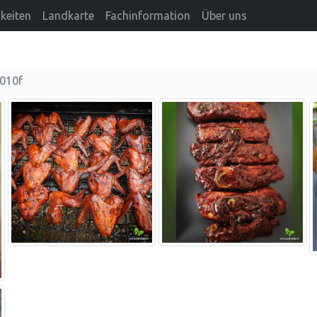
keiten
Landkarte
Fachinformation
Über uns
010f